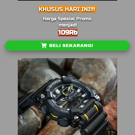
KHUSUS HARI INI!!! 
Harga Spesial Promo 
menjadi
109Rb
`
BELI SEKARANG!