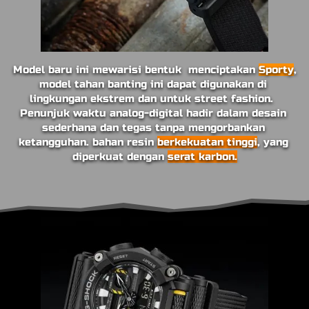
Model baru ini mewarisi bentuk 
menciptakan 
Sporty
, 
model tahan banting ini dapat digunakan di 
lingkungan ekstrem dan untuk street fashion.
Penunjuk waktu analog-digital hadir dalam desain 
sederhana dan tegas tanpa mengorbankan 
ketangguhan. bahan resin 
berkekuatan tinggi
, yang 
diperkuat dengan 
serat karbon.