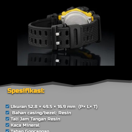
 Spesifikasi:
Ukuran 52.8 × 49.5 × 16.9 mm 
(P× L× T)
Bahan casing/bezel: Resin
Tali Jam Tangan Resin
Kaca Mineral
Tahan Goncangan