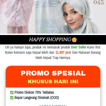
HAPPY SHOPPING 
Oh ya hampir lupa, produk ini termasuk produk 
Best Seller
 Kami lho! 
Bulan kemarin saja terjual lebih dari 
11.697 pcs
! Dan Ratusan Barang 
telah terjual Tiap Harinya.
PROMO SPESIAL
KHUSUS HARI INI
Promo Diskon 70% Terbatas
 Bayar Langsung Dirumah (COD)